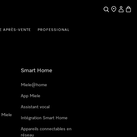
Search
Find a store
My Accou
Baske
E APRÈS-VENTE
PROFESSIONAL
Smart Home
Miele@home
App Miele
Assistant vocal
n Miele
Intégration Smart Home
Appareils connectables en
réseau