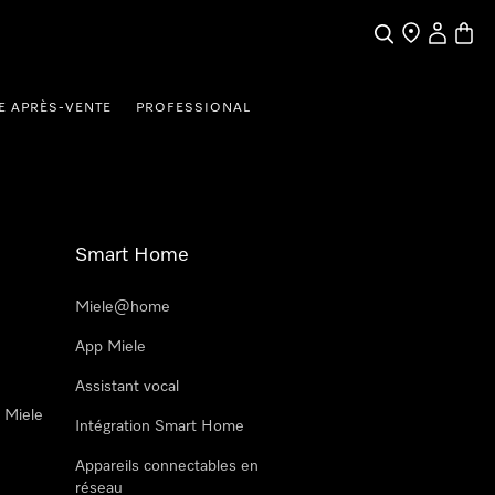
Search
Find a store
My Accou
Baske
E APRÈS-VENTE
PROFESSIONAL
Smart Home
Miele@home
App Miele
Assistant vocal
n Miele
Intégration Smart Home
Appareils connectables en
réseau