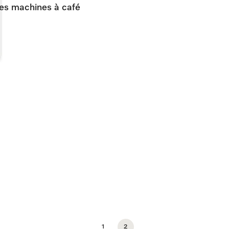
 des machines à café
1
2