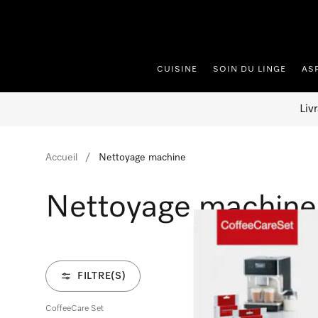
er au contenu
CUISINE
SOIN DU LINGE
AS
Liv
Accueil
Nettoyage machine
Nettoyage machine
FILTRE(S)
CoffeeCare Set