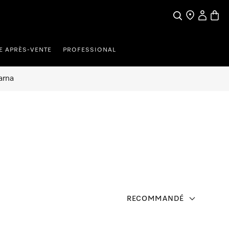
Search
Find a store
My Accou
Baske
E APRÈS-VENTE
PROFESSIONAL
arna
RECOMMANDÉ