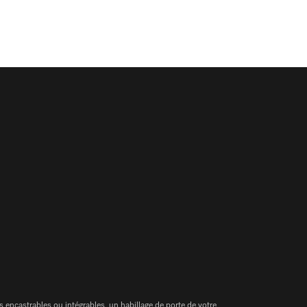
s encastrables ou intégrables, un habillage de porte de votre