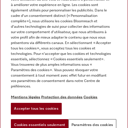
à améliorer votre expérience en ligne. Les cookies sont
également utilisés pour personnaliser les publicités. Dans le
cadre d'un consentement distinct (« Personnalisation
complète »), nous utilisons les cookies Bloomreach et
Miele sur Instagram
Miele sur Facebook
Miele sur Youtube
d'autres technologies de suivi pour collecter des informations
sur votre comportement d'utilisateur, que nous attribuons à
votre profil afin de mieux adapter le contenu que nous vous
présentons via différents canaux. En sélectionnant « Accepter
tous les cookies », vous acceptez tous les cookies et
technologies. Pour n'accepter que les cookies et technologies
Mentions légales
essentiels, sélectionnez « Cookies essentiels seulement».
Vous trouverez de plus amples informations sous «
CGV
Paramètres des cookies ». Vous pouvez révoquer votre
Protection des données
consentement à tout moment avec effet futur en modifiant
Conditions d'utilisation
vos paramètres de consentement dans notre Centre de
préférences.
Déclaration d'accessibilité
Reglement sur les services numeriques
Mentions légales
Protection des données
Cookies
Formulaire de rétractation
Accepter tous les cookies
Paramètres des cookies
Cookies essentiels seulement
Paramètres des cookies