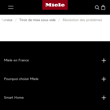
Page d'accueil Miele
er au contenu
Search
Baske
 Service
/
Tiroir de mise sous vide
/
Résolution des problèmes
Miele en France
Pourquoi choisir Miele
Smart Home