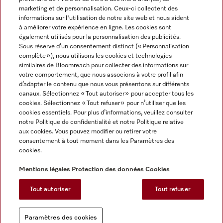
marketing et de personnalisation. Ceux-ci collectent des
informations sur l'utilisation de notre site web et nous aident
à améliorer votre expérience en ligne. Les cookies sont
également utilisés pour la personnalisation des publicités.
Miele sur Instagram
Miele sur Facebook
Miele sur Youtube
Sous réserve d’un consentement distinct (« Personnalisation
complète »), nous utilisons les cookies et technologies
similaires de Bloomreach pour collecter des informations sur
votre comportement, que nous associons à votre profil afin
d’adapter le contenu que nous vous présentons sur différents
canaux. Sélectionnez « Tout autoriser » pour accepter tous les
Mentions légales
cookies. Sélectionnez « Tout refuser » pour n’utiliser que les
cookies essentiels. Pour plus d’informations, veuillez consulter
CGV
notre Politique de confidentialité et notre Politique relative
Protection des données
aux cookies. Vous pouvez modifier ou retirer votre
Conditions d'utilisation
consentement à tout moment dans les Paramètres des
cookies.
Déclaration d'accessibilité
Reglement sur les services numeriques
Mentions légales
Protection des données
Cookies
Formulaire de rétractation
Tout autoriser
Tout refuser
Paramètres des cookies
Paramètres des cookies