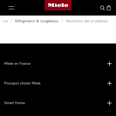
Page d'accueil Miele
er au contenu
Search
Baske
rvice
/
Réfrigération & congélation
/
Résolution des problèmes
Miele en France
Pourquoi choisir Miele
Smart Home