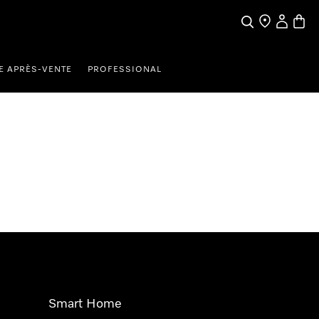
Search
Find a store
My Accou
Baske
E APRÈS-VENTE
PROFESSIONAL
Smart Home