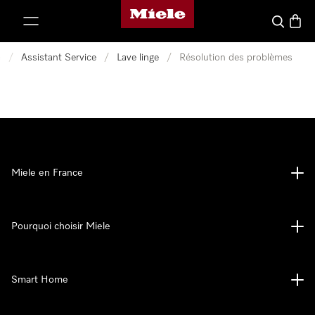
Page d'accueil Miele
er au contenu
Search
Baske
e
/
Assistant Service
/
Lave linge
/
Résolution des problèmes
Miele en France
Pourquoi choisir Miele
Smart Home