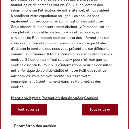
marketing et de personnalisation. Ceux-ci collectent des
informations sur l'utilisation de notre site web et nous aident
à améliorer votre expérience en ligne. Les cookies sont
également utilisés pour la personnalisation des publicités.
Miele sur Instagram
Miele sur Facebook
Miele sur Youtube
Sous réserve d’un consentement distinct (« Personnalisation
complète »), nous utilisons les cookies et technologies
similaires de Bloomreach pour collecter des informations sur
votre comportement, que nous associons à votre profil afin
d’adapter le contenu que nous vous présentons sur différents
canaux. Sélectionnez « Tout autoriser » pour accepter tous les
Mentions légales
cookies. Sélectionnez « Tout refuser » pour n’utiliser que les
cookies essentiels. Pour plus d’informations, veuillez consulter
CGV
notre Politique de confidentialité et notre Politique relative
Protection des données
aux cookies. Vous pouvez modifier ou retirer votre
Conditions d'utilisation
consentement à tout moment dans les Paramètres des
cookies.
Déclaration d'accessibilité
Reglement sur les services numeriques
Mentions légales
Protection des données
Cookies
Formulaire de rétractation
Tout autoriser
Tout refuser
Paramètres des cookies
Paramètres des cookies