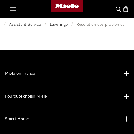
Page d'accueil Miele
er au contenu
Search
Baske
e
/
Assistant Service
/
Lave linge
/
Résolution des problèmes
Miele en France
Pourquoi choisir Miele
Smart Home