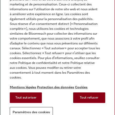
marketing et de personnalisation. Ceux-ci collectent des
informations sur l'utilisation de notre site web et nous aident
à améliorer votre expérience en ligne. Les cookies sont
également utilisés pour la personnalisation des publicités.
Miele sur Instagram
Miele sur Facebook
Miele sur Youtube
Sous réserve d’un consentement distinct (« Personnalisation
complète »), nous utilisons les cookies et technologies
similaires de Bloomreach pour collecter des informations sur
votre comportement, que nous associons à votre profil afin
d’adapter le contenu que nous vous présentons sur différents
canaux. Sélectionnez « Tout autoriser » pour accepter tous les
Mentions légales
cookies. Sélectionnez « Tout refuser » pour n’utiliser que les
cookies essentiels. Pour plus d’informations, veuillez consulter
CGV
notre Politique de confidentialité et notre Politique relative
Protection des données
aux cookies. Vous pouvez modifier ou retirer votre
Conditions d'utilisation
consentement à tout moment dans les Paramètres des
cookies.
Déclaration d'accessibilité
Reglement sur les services numeriques
Mentions légales
Protection des données
Cookies
Formulaire de rétractation
Tout autoriser
Tout refuser
Paramètres des cookies
Paramètres des cookies