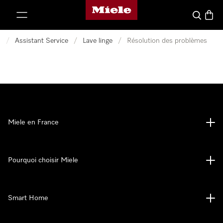
Page d'accueil Miele
er au contenu
Search
Baske
e
/
Assistant Service
/
Lave linge
/
Résolution des problèmes
Miele en France
Pourquoi choisir Miele
Smart Home