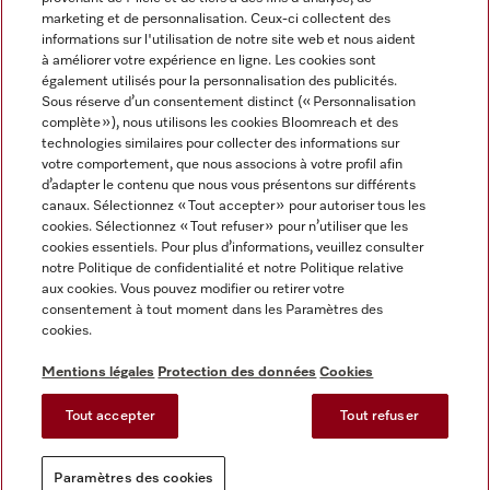
marketing et de personnalisation. Ceux-ci collectent des
informations sur l'utilisation de notre site web et nous aident
à améliorer votre expérience en ligne. Les cookies sont
également utilisés pour la personnalisation des publicités.
Miele sur Instagram
Miele sur Facebook
Miele sur Youtube
Sous réserve d’un consentement distinct (« Personnalisation
complète »), nous utilisons les cookies Bloomreach et des
technologies similaires pour collecter des informations sur
votre comportement, que nous associons à votre profil afin
d’adapter le contenu que nous vous présentons sur différents
canaux. Sélectionnez « Tout accepter » pour autoriser tous les
Mentions légales
cookies. Sélectionnez « Tout refuser » pour n’utiliser que les
cookies essentiels. Pour plus d’informations, veuillez consulter
CGV
notre Politique de confidentialité et notre Politique relative
Protection des données
aux cookies. Vous pouvez modifier ou retirer votre
Conditions d'utilisation
consentement à tout moment dans les Paramètres des
cookies.
Déclaration d'accessibilité
Reglement sur les services numeriques
Mentions légales
Protection des données
Cookies
Formulaire de rétractation
Tout accepter
Tout refuser
Paramètres des cookies
Paramètres des cookies