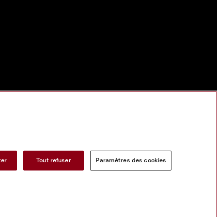
ter
Tout refuser
Paramètres des cookies
s services numeriques
Formulaire de rétractation