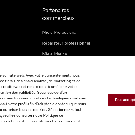
Partenaires
commerciaux
Miele Professional
Réparateur professionnel
Miele Marine
Architectes & promoteurs
 de son site web. Avec votre consentement, nous
Revendeurs
de tiers à des fins d'analyse, de marketing et de
notre site web et nous aident à améliorer votre
isation des publicités. Sous réserve d’un
s cookies Bloomreach et des technologies similaires
Tout accep
s à votre profil afin d’adapter le contenu que nous
r autoriser tous les cookies. Sélectionnez « Tout
s, veuillez consulter notre Politique de
itions d'utilisation
Déclaration d'accessibilité
Reglement sur le
fier ou retirer votre consentement à tout moment