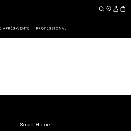
Search
Find a store
My Accou
Baske
E APRÈS-VENTE
PROFESSIONAL
Smart Home