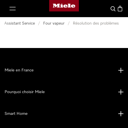
Page d'accueil Miele
er au contenu
Search
Baske
/
Assistant Service
/
Four vapeur
/
Résolution des problèmes
Miele en France
Pourquoi choisir Miele
Smart Home