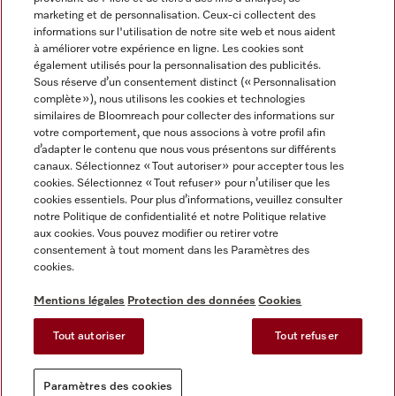
marketing et de personnalisation. Ceux-ci collectent des
informations sur l'utilisation de notre site web et nous aident
à améliorer votre expérience en ligne. Les cookies sont
également utilisés pour la personnalisation des publicités.
Miele sur Instagram
Miele sur Facebook
Miele sur Youtube
Sous réserve d’un consentement distinct (« Personnalisation
complète »), nous utilisons les cookies et technologies
similaires de Bloomreach pour collecter des informations sur
votre comportement, que nous associons à votre profil afin
d’adapter le contenu que nous vous présentons sur différents
canaux. Sélectionnez « Tout autoriser » pour accepter tous les
Mentions légales
cookies. Sélectionnez « Tout refuser » pour n’utiliser que les
cookies essentiels. Pour plus d’informations, veuillez consulter
CGV
notre Politique de confidentialité et notre Politique relative
Protection des données
aux cookies. Vous pouvez modifier ou retirer votre
Conditions d'utilisation
consentement à tout moment dans les Paramètres des
cookies.
Déclaration d'accessibilité
Reglement sur les services numeriques
Mentions légales
Protection des données
Cookies
Formulaire de rétractation
Tout autoriser
Tout refuser
Paramètres des cookies
Paramètres des cookies