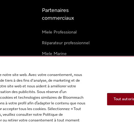
Partenaires
commerciaux
Miele Professional
Réparateur professionnel
Miele Marine
Architectes & promoteurs
 de notre site web. Avec votre consentement, nous
Revendeurs
de tiers à des fins d'analyse, de marketing et de
notre site web et nous aident à améliorer votre
isation des publicités. Sous réserve d’un
 cookies et technologies similaires de Bloomreach
Tout autori
s à votre profil afin d’adapter le contenu que nous
ur accepter tous les cookies. Sélectionnez « Tout
s, veuillez consulter notre Politique de
itions d'utilisation
Déclaration d'accessibilité
Reglement sur le
fier ou retirer votre consentement à tout moment