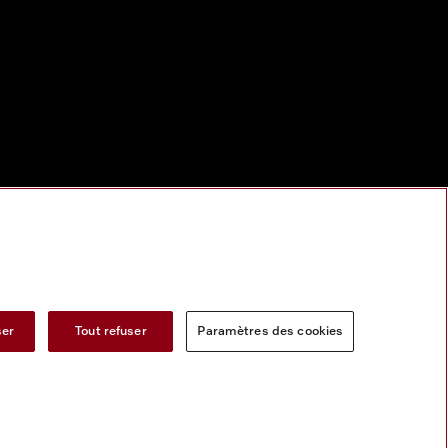
ser
Tout refuser
Paramètres des cookies
s services numeriques
Formulaire de rétractation