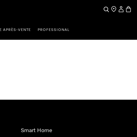
Search
Find a store
My Accou
Baske
E APRÈS-VENTE
PROFESSIONAL
Smart Home