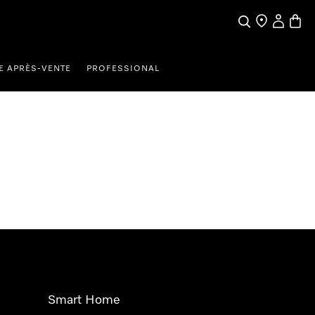
Search
Find a store
My Accou
Baske
E APRÈS-VENTE
PROFESSIONAL
Smart Home