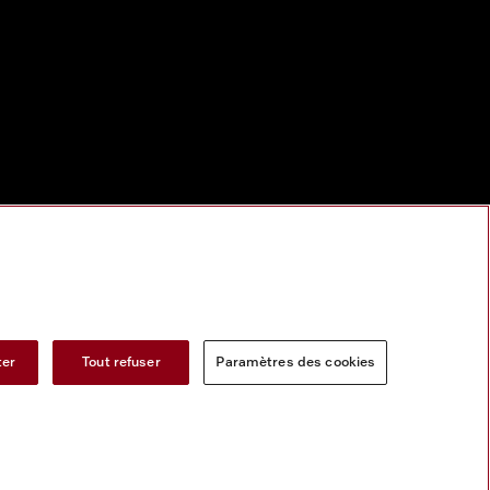
ter
Tout refuser
Paramètres des cookies
s services numeriques
Formulaire de rétractation