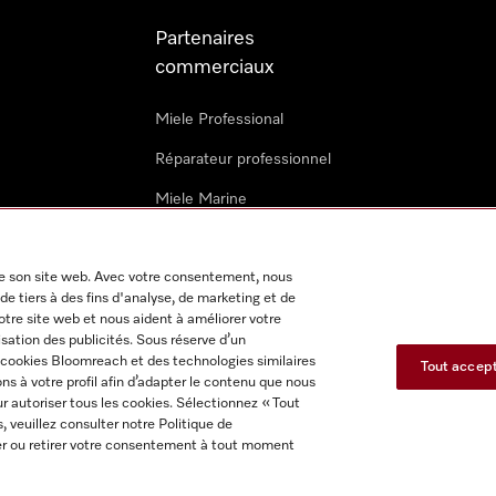
Partenaires
commerciaux
Miele Professional
Réparateur professionnel
Miele Marine
Architectes & promoteurs
 de son site web. Avec votre consentement, nous
Revendeurs
de tiers à des fins d'analyse, de marketing et de
notre site web et nous aident à améliorer votre
isation des publicités. Sous réserve d’un
s cookies Bloomreach et des technologies similaires
Tout accep
s à votre profil afin d’adapter le contenu que nous
r autoriser tous les cookies. Sélectionnez « Tout
s, veuillez consulter notre Politique de
itions d'utilisation
Déclaration d'accessibilité
Reglement sur le
fier ou retirer votre consentement à tout moment