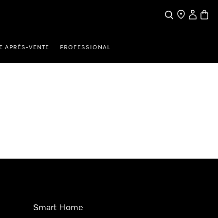
Search
Find a store
My Accou
Baske
E APRÈS-VENTE
PROFESSIONAL
Smart Home