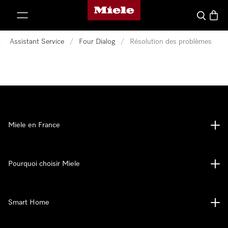
Page d'accueil Miele
er au contenu
Search
Baske
/
Assistant Service
/
Four Dialog
/
Résolution des problèmes
Miele en France
Pourquoi choisir Miele
Smart Home