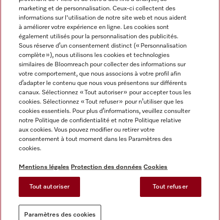
marketing et de personnalisation. Ceux-ci collectent des
informations sur l'utilisation de notre site web et nous aident
à améliorer votre expérience en ligne. Les cookies sont
également utilisés pour la personnalisation des publicités.
Miele sur Instagram
Miele sur Facebook
Miele sur Youtube
Sous réserve d’un consentement distinct (« Personnalisation
complète »), nous utilisons les cookies et technologies
similaires de Bloomreach pour collecter des informations sur
votre comportement, que nous associons à votre profil afin
d’adapter le contenu que nous vous présentons sur différents
canaux. Sélectionnez « Tout autoriser » pour accepter tous les
Mentions légales
cookies. Sélectionnez « Tout refuser » pour n’utiliser que les
cookies essentiels. Pour plus d’informations, veuillez consulter
CGV
notre Politique de confidentialité et notre Politique relative
Protection des données
aux cookies. Vous pouvez modifier ou retirer votre
Conditions d'utilisation
consentement à tout moment dans les Paramètres des
cookies.
Déclaration d'accessibilité
Reglement sur les services numeriques
Mentions légales
Protection des données
Cookies
Formulaire de rétractation
Tout autoriser
Tout refuser
Paramètres des cookies
Paramètres des cookies