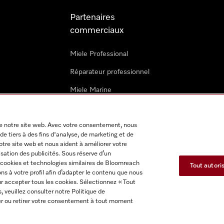
Partenaires
commerciaux
Miele Professional
Réparateur professionnel
Miele Marine
Architectes & promoteurs
 de notre site web. Avec votre consentement, nous
Revendeurs
de tiers à des fins d'analyse, de marketing et de
notre site web et nous aident à améliorer votre
isation des publicités. Sous réserve d’un
 cookies et technologies similaires de Bloomreach
Tout autori
s à votre profil afin d’adapter le contenu que nous
ur accepter tous les cookies. Sélectionnez « Tout
s, veuillez consulter notre Politique de
itions d'utilisation
Déclaration d'accessibilité
Reglement sur le
fier ou retirer votre consentement à tout moment