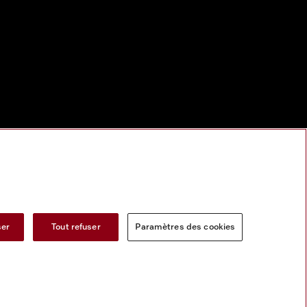
ser
Tout refuser
Paramètres des cookies
s services numeriques
Formulaire de rétractation