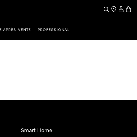
Search
Find a store
My Accou
Baske
E APRÈS-VENTE
PROFESSIONAL
Smart Home