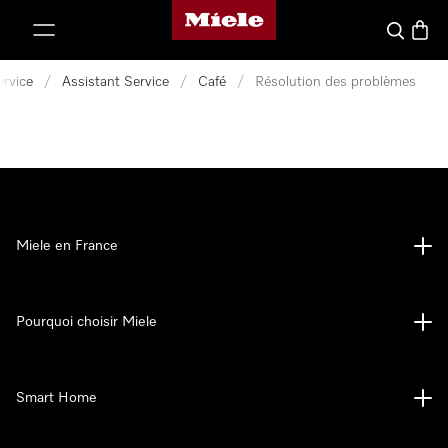
Page d'accueil Miele
er au contenu
Search
Baske
ervice
/
Assistant Service
/
Café
/
Résolution des problèmes
Miele en France
Pourquoi choisir Miele
Smart Home