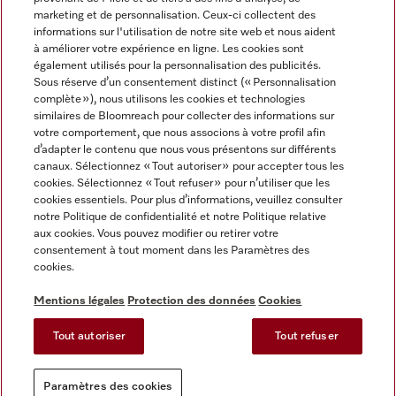
marketing et de personnalisation. Ceux-ci collectent des
informations sur l'utilisation de notre site web et nous aident
à améliorer votre expérience en ligne. Les cookies sont
également utilisés pour la personnalisation des publicités.
Miele sur Instagram
Miele sur Facebook
Miele sur Youtube
Sous réserve d’un consentement distinct (« Personnalisation
complète »), nous utilisons les cookies et technologies
similaires de Bloomreach pour collecter des informations sur
votre comportement, que nous associons à votre profil afin
d’adapter le contenu que nous vous présentons sur différents
canaux. Sélectionnez « Tout autoriser » pour accepter tous les
Mentions légales
cookies. Sélectionnez « Tout refuser » pour n’utiliser que les
cookies essentiels. Pour plus d’informations, veuillez consulter
CGV
notre Politique de confidentialité et notre Politique relative
Protection des données
aux cookies. Vous pouvez modifier ou retirer votre
Conditions d'utilisation
consentement à tout moment dans les Paramètres des
cookies.
Déclaration d'accessibilité
Reglement sur les services numeriques
Mentions légales
Protection des données
Cookies
Formulaire de rétractation
Tout autoriser
Tout refuser
Paramètres des cookies
Paramètres des cookies