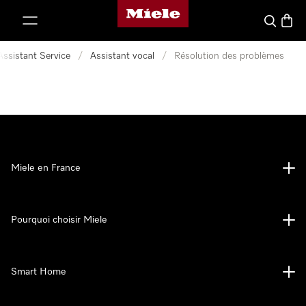
Page d'accueil Miele
er au contenu
Search
Baske
Assistant Service
/
Assistant vocal
/
Résolution des problèmes
Miele en France
Pourquoi choisir Miele
Smart Home