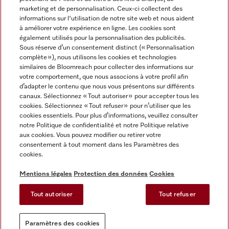
marketing et de personnalisation. Ceux-ci collectent des
informations sur l'utilisation de notre site web et nous aident
à améliorer votre expérience en ligne. Les cookies sont
également utilisés pour la personnalisation des publicités.
Miele sur Instagram
Miele sur Facebook
Miele sur Youtube
Sous réserve d’un consentement distinct (« Personnalisation
complète »), nous utilisons les cookies et technologies
similaires de Bloomreach pour collecter des informations sur
votre comportement, que nous associons à votre profil afin
d’adapter le contenu que nous vous présentons sur différents
canaux. Sélectionnez « Tout autoriser » pour accepter tous les
Mentions légales
cookies. Sélectionnez « Tout refuser » pour n’utiliser que les
cookies essentiels. Pour plus d’informations, veuillez consulter
CGV
notre Politique de confidentialité et notre Politique relative
Protection des données
aux cookies. Vous pouvez modifier ou retirer votre
Conditions d'utilisation
consentement à tout moment dans les Paramètres des
cookies.
Déclaration d'accessibilité
Reglement sur les services numeriques
Mentions légales
Protection des données
Cookies
Formulaire de rétractation
Tout autoriser
Tout refuser
Paramètres des cookies
Paramètres des cookies