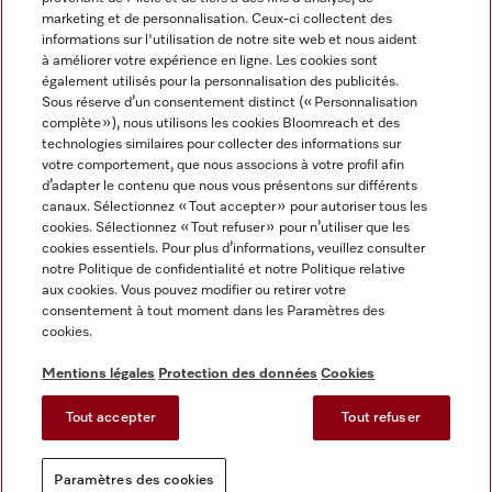
marketing et de personnalisation. Ceux-ci collectent des
informations sur l'utilisation de notre site web et nous aident
à améliorer votre expérience en ligne. Les cookies sont
également utilisés pour la personnalisation des publicités.
Miele sur Instagram
Miele sur Facebook
Miele sur Youtube
Sous réserve d’un consentement distinct (« Personnalisation
complète »), nous utilisons les cookies Bloomreach et des
technologies similaires pour collecter des informations sur
votre comportement, que nous associons à votre profil afin
d’adapter le contenu que nous vous présentons sur différents
canaux. Sélectionnez « Tout accepter » pour autoriser tous les
Mentions légales
cookies. Sélectionnez « Tout refuser » pour n’utiliser que les
cookies essentiels. Pour plus d’informations, veuillez consulter
CGV
notre Politique de confidentialité et notre Politique relative
Protection des données
aux cookies. Vous pouvez modifier ou retirer votre
Conditions d'utilisation
consentement à tout moment dans les Paramètres des
cookies.
Déclaration d'accessibilité
Reglement sur les services numeriques
Mentions légales
Protection des données
Cookies
Formulaire de rétractation
Tout accepter
Tout refuser
Paramètres des cookies
Paramètres des cookies