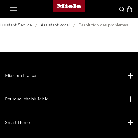
Page d'accueil Miele
er au contenu
Search
Baske
Assistant Service
/
Assistant vocal
/
Résolution des problèmes
Miele en France
Pourquoi choisir Miele
Smart Home