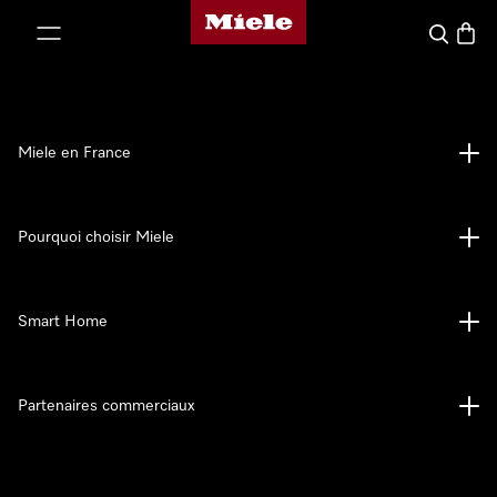
Page d'accueil Miele
er au contenu
Search
Baske
Miele en France
Pourquoi choisir Miele
Smart Home
Partenaires commerciaux