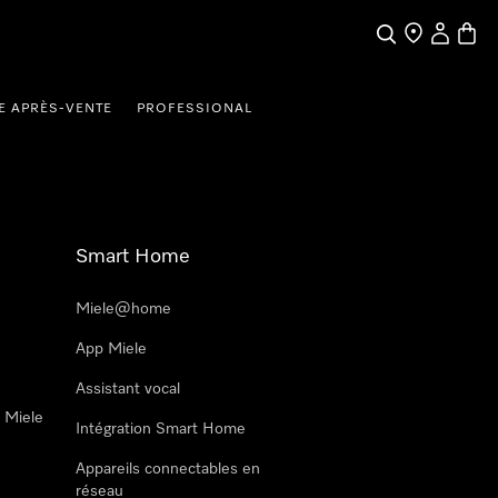
Search
Find a store
My Accou
Baske
E APRÈS-VENTE
PROFESSIONAL
Smart Home
Miele@home
App Miele
Assistant vocal
n Miele
Intégration Smart Home
Appareils connectables en
réseau