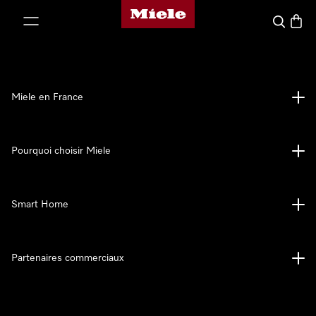
Page d'accueil Miele
er au contenu
Search
Baske
Miele en France
Pourquoi choisir Miele
Smart Home
Partenaires commerciaux