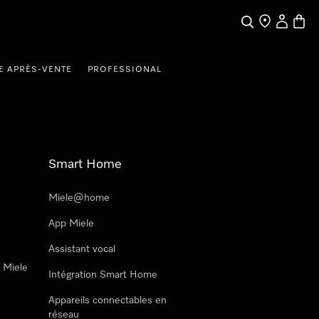
Search
Find a store
My Accou
Baske
E APRÈS-VENTE
PROFESSIONAL
Smart Home
Miele@home
App Miele
Assistant vocal
n Miele
Intégration Smart Home
Appareils connectables en
réseau