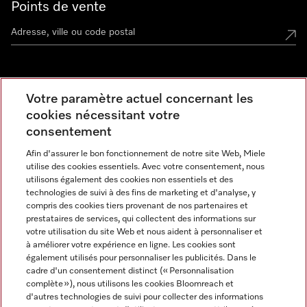
Points de vente
Miele Experience Center
Votre paramètre actuel concernant les
cookies nécessitant votre
Découvrez la boutique Miele proche de chez vous
consentement
Afin d'assurer le bon fonctionnement de notre site Web, Miele
Newsletter
utilise des cookies essentiels. Avec votre consentement, nous
utilisons également des cookies non essentiels et des
technologies de suivi à des fins de marketing et d'analyse, y
compris des cookies tiers provenant de nos partenaires et
prestataires de services, qui collectent des informations sur
votre utilisation du site Web et nous aident à personnaliser et
à améliorer votre expérience en ligne. Les cookies sont
également utilisés pour personnaliser les publicités. Dans le
cadre d'un consentement distinct (« Personnalisation
complète »), nous utilisons les cookies Bloomreach et
Miele sur Instagram
Miele sur Facebook
Miele sur Youtube
d'autres technologies de suivi pour collecter des informations