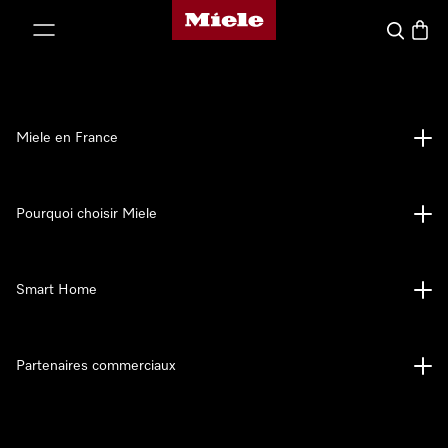
Page d'accueil Miele
er au contenu
Search
Baske
Miele en France
Pourquoi choisir Miele
Smart Home
Partenaires commerciaux