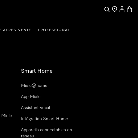
Search
Find a store
My Accou
Baske
E APRÈS-VENTE
PROFESSIONAL
Smart Home
Miele@home
App Miele
Assistant vocal
n Miele
Intégration Smart Home
Appareils connectables en
réseau