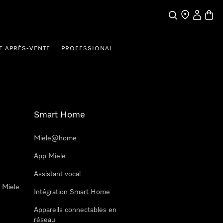
Search
Find a store
My Accou
Baske
E APRÈS-VENTE
PROFESSIONAL
Smart Home
Miele@home
App Miele
Assistant vocal
n Miele
Intégration Smart Home
Appareils connectables en
réseau