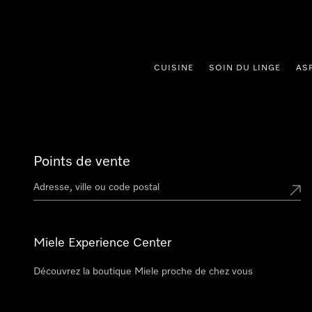
er au contenu
CUISINE
SOIN DU LINGE
AS
Points de vente
Miele Experience Center
Découvrez la boutique Miele proche de chez vous