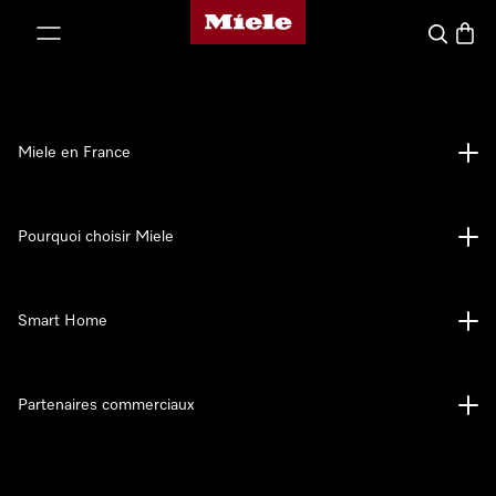
Page d'accueil Miele
er au contenu
Search
Baske
Miele en France
Pourquoi choisir Miele
Smart Home
Partenaires commerciaux