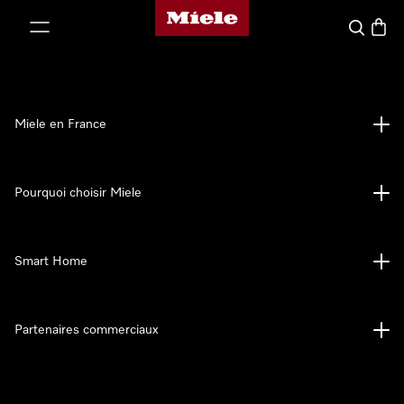
Page d'accueil Miele
er au contenu
Search
Baske
Miele en France
Pourquoi choisir Miele
Smart Home
Partenaires commerciaux