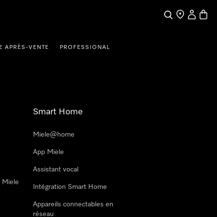
Search
Find a store
My Accou
Baske
E APRÈS-VENTE
PROFESSIONAL
Smart Home
Miele@home
App Miele
Assistant vocal
n Miele
Intégration Smart Home
Appareils connectables en
réseau