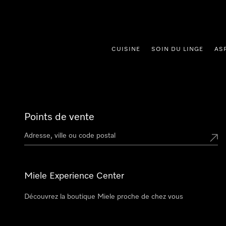
er au contenu
CUISINE
SOIN DU LINGE
AS
Points de vente
Miele Experience Center
Découvrez la boutique Miele proche de chez vous