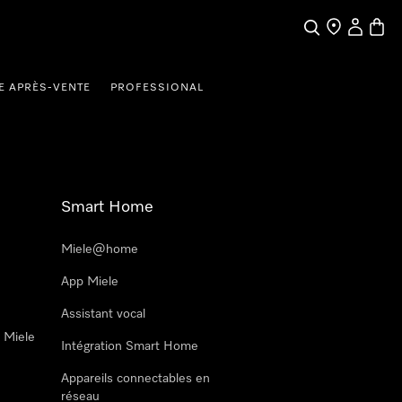
Search
Find a store
My Accou
Baske
E APRÈS-VENTE
PROFESSIONAL
Smart Home
Miele@home
App Miele
Assistant vocal
n Miele
Intégration Smart Home
Appareils connectables en
réseau