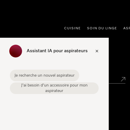
er au contenu
CUISINE
SOIN DU LINGE
AS
Assistant IA pour aspirateurs
Points de vente
Je recherche un nouvel aspirateur
J'ai besoin d'un accessoire pour mon
aspirateur
Miele Experience Center
Découvrez la boutique Miele proche de chez vous