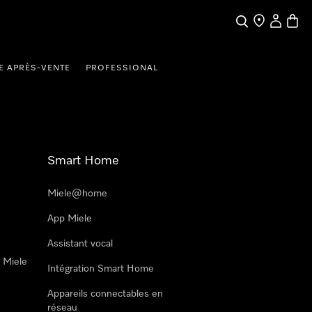
Search
Find a store
My Accou
Baske
E APRÈS-VENTE
PROFESSIONAL
Smart Home
Miele@home
App Miele
Assistant vocal
n Miele
Intégration Smart Home
Appareils connectables en
réseau