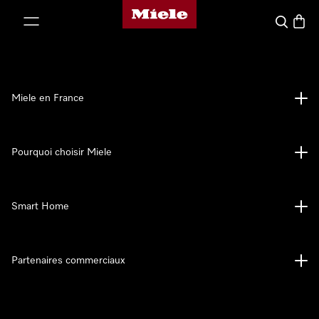
Page d'accueil Miele
er au contenu
Search
Baske
Miele en France
Pourquoi choisir Miele
Smart Home
Partenaires commerciaux