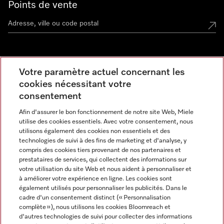
Points de vente
Miele Experience Center
Votre paramètre actuel concernant les
cookies nécessitant votre
Découvrez la boutique Miele proche de chez vous
consentement
Afin d'assurer le bon fonctionnement de notre site Web, Miele
Newsletter
utilise des cookies essentiels. Avec votre consentement, nous
utilisons également des cookies non essentiels et des
technologies de suivi à des fins de marketing et d'analyse, y
compris des cookies tiers provenant de nos partenaires et
prestataires de services, qui collectent des informations sur
votre utilisation du site Web et nous aident à personnaliser et
à améliorer votre expérience en ligne. Les cookies sont
également utilisés pour personnaliser les publicités. Dans le
cadre d'un consentement distinct (« Personnalisation
complète »), nous utilisons les cookies Bloomreach et
Miele sur Instagram
Miele sur Facebook
Miele sur Youtube
d'autres technologies de suivi pour collecter des informations