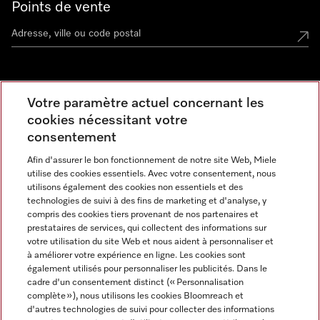
Points de vente
Miele Experience Center
Votre paramètre actuel concernant les
cookies nécessitant votre
Découvrez la boutique Miele proche de chez vous
consentement
Afin d'assurer le bon fonctionnement de notre site Web, Miele
Newsletter
utilise des cookies essentiels. Avec votre consentement, nous
utilisons également des cookies non essentiels et des
technologies de suivi à des fins de marketing et d'analyse, y
compris des cookies tiers provenant de nos partenaires et
prestataires de services, qui collectent des informations sur
votre utilisation du site Web et nous aident à personnaliser et
à améliorer votre expérience en ligne. Les cookies sont
également utilisés pour personnaliser les publicités. Dans le
cadre d'un consentement distinct (« Personnalisation
complète »), nous utilisons les cookies Bloomreach et
Miele sur Instagram
Miele sur Facebook
Miele sur Youtube
d'autres technologies de suivi pour collecter des informations