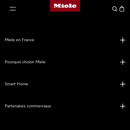
Page d'accueil Miele
er au contenu
Search
Baske
Miele en France
Pourquoi choisir Miele
Smart Home
Partenaires commerciaux