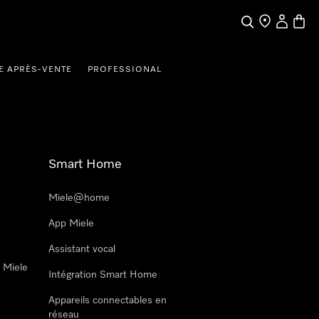
Search
Find a store
My Accou
Baske
E APRÈS-VENTE
PROFESSIONAL
Smart Home
Miele@home
App Miele
Assistant vocal
n Miele
Intégration Smart Home
Appareils connectables en
réseau