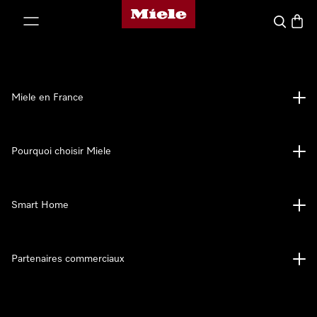
Page d'accueil Miele
er au contenu
Search
Baske
Miele en France
Pourquoi choisir Miele
Smart Home
Partenaires commerciaux