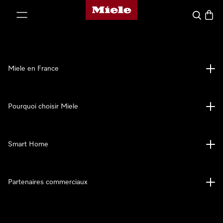
Page d'accueil Miele
er au contenu
Search
Baske
Miele en France
Pourquoi choisir Miele
Smart Home
Partenaires commerciaux