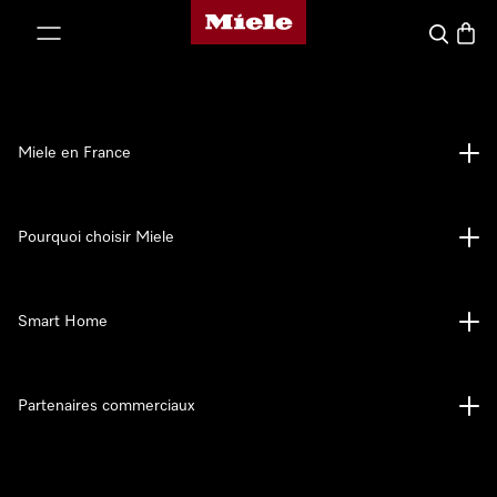
Page d'accueil Miele
er au contenu
Search
Baske
Miele en France
Pourquoi choisir Miele
Smart Home
Partenaires commerciaux