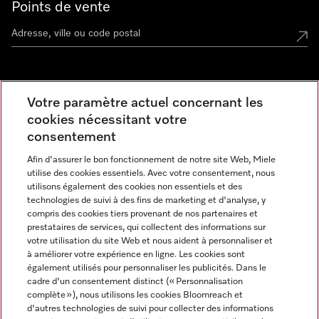
Points de vente
Miele Experience Center
Votre paramètre actuel concernant les
cookies nécessitant votre
Découvrez la boutique Miele proche de chez vous
consentement
Afin d'assurer le bon fonctionnement de notre site Web, Miele
Newsletter
utilise des cookies essentiels. Avec votre consentement, nous
utilisons également des cookies non essentiels et des
technologies de suivi à des fins de marketing et d'analyse, y
compris des cookies tiers provenant de nos partenaires et
prestataires de services, qui collectent des informations sur
votre utilisation du site Web et nous aident à personnaliser et
à améliorer votre expérience en ligne. Les cookies sont
également utilisés pour personnaliser les publicités. Dans le
cadre d'un consentement distinct (« Personnalisation
complète »), nous utilisons les cookies Bloomreach et
Miele sur Instagram
Miele sur Facebook
Miele sur Youtube
d'autres technologies de suivi pour collecter des informations