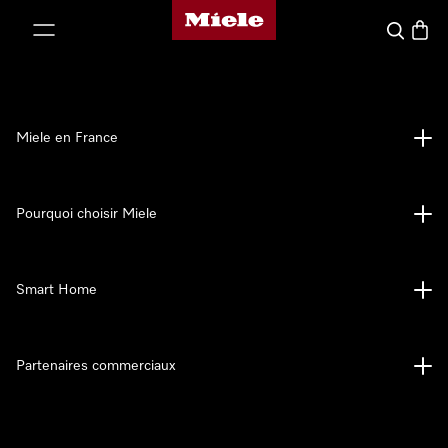
Page d'accueil Miele
er au contenu
Search
Baske
Miele en France
Pourquoi choisir Miele
Smart Home
Partenaires commerciaux