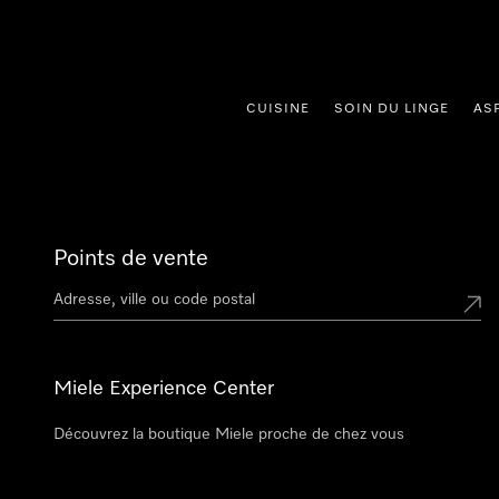
er au contenu
CUISINE
SOIN DU LINGE
AS
Points de vente
Miele Experience Center
Découvrez la boutique Miele proche de chez vous