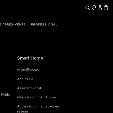
Search
Find a store
My Accou
Baske
E APRÈS-VENTE
PROFESSIONAL
Smart Home
Miele@home
App Miele
Assistant vocal
n Miele
Intégration Smart Home
Appareils connectables en
réseau