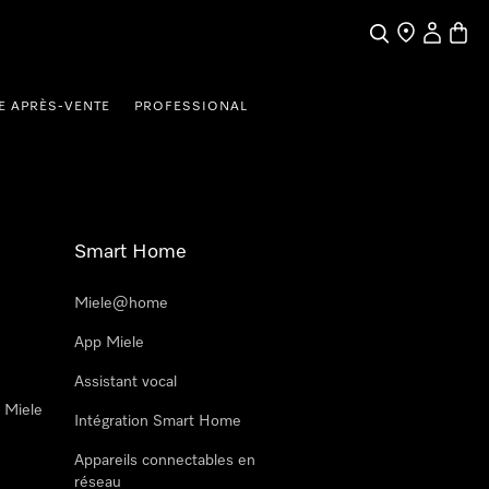
Search
Find a store
My Accou
Baske
E APRÈS-VENTE
PROFESSIONAL
Smart Home
Miele@home
App Miele
Assistant vocal
n Miele
Intégration Smart Home
Appareils connectables en
réseau