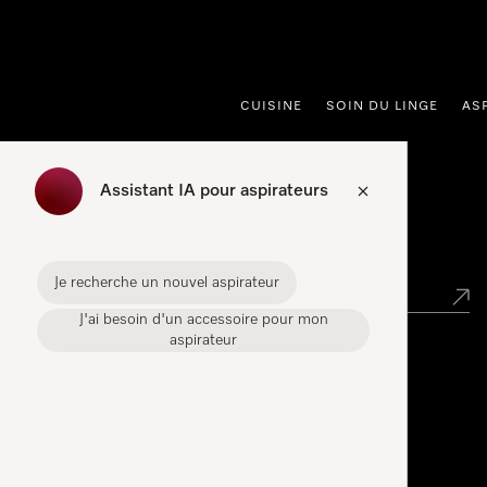
er au contenu
CUISINE
SOIN DU LINGE
AS
Assistant IA pour aspirateurs
Points de vente
Je recherche un nouvel aspirateur
J'ai besoin d'un accessoire pour mon
aspirateur
Miele Experience Center
Découvrez la boutique Miele proche de chez vous