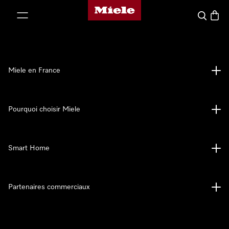
Page d'accueil Miele
er au contenu
Search
Baske
Miele en France
Pourquoi choisir Miele
Smart Home
Partenaires commerciaux