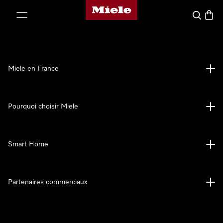
Page d'accueil Miele
er au contenu
Search
Baske
Miele en France
Pourquoi choisir Miele
Smart Home
Partenaires commerciaux