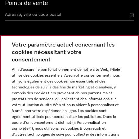
Points de vente
Miele Experience Center
Votre paramètre actuel concernant les
cookies nécessitant votre
Découvrez la boutique Miele proche de chez vous
consentement
Afin d'assurer le bon fonctionnement de notre site Web, Miele
Newsletter
utilise des cookies essentiels. Avec votre consentement, nous
utilisons également des cookies non essentiels et des
technologies de suivi à des fins de marketing et d'analyse, y
compris des cookies tiers provenant de nos partenaires et
prestataires de services, qui collectent des informations sur
votre utilisation du site Web et nous aident à personnaliser et
à améliorer votre expérience en ligne. Les cookies sont
également utilisés pour personnaliser les publicités. Dans le
cadre d'un consentement distinct (« Personnalisation
complète »), nous utilisons les cookies Bloomreach et
Miele sur Instagram
Miele sur Facebook
Miele sur Youtube
d'autres technologies de suivi pour collecter des informations