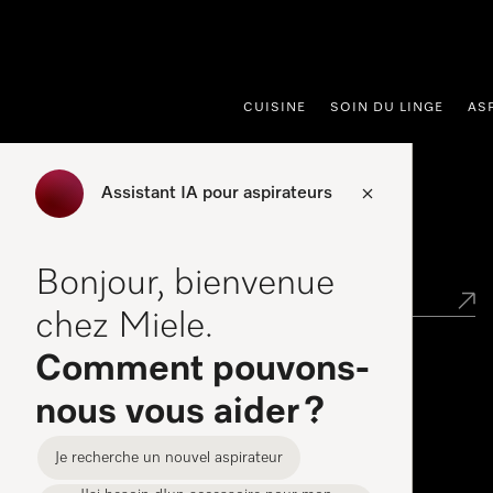
er au contenu
CUISINE
SOIN DU LINGE
AS
Assistant IA pour aspirateurs
Points de vente
Bonjour, bienvenue
chez Miele.
Comment pouvons-
Miele Experience Center
nous vous aider ?
Découvrez la boutique Miele proche de chez vous
Je recherche un nouvel aspirateur