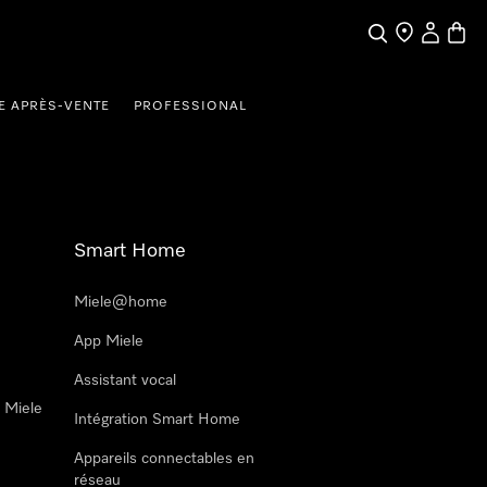
Search
Find a store
My Accou
Baske
E APRÈS-VENTE
PROFESSIONAL
Smart Home
Miele@home
App Miele
Assistant vocal
n Miele
Intégration Smart Home
Appareils connectables en
réseau