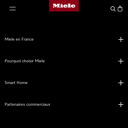
Page d'accueil Miele
er au contenu
Search
Baske
Miele en France
Pourquoi choisir Miele
Smart Home
Partenaires commerciaux