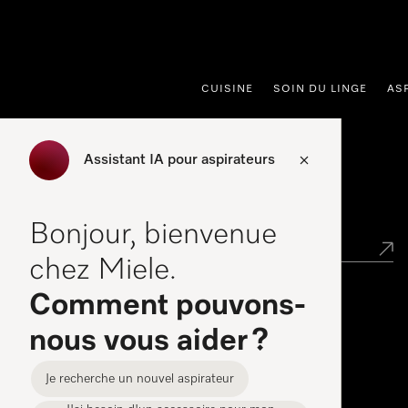
er au contenu
CUISINE
SOIN DU LINGE
AS
Assistant IA pour aspirateurs
Points de vente
Bonjour, bienvenue
chez Miele.
Comment pouvons-
Miele Experience Center
nous vous aider ?
Découvrez la boutique Miele proche de chez vous
Je recherche un nouvel aspirateur