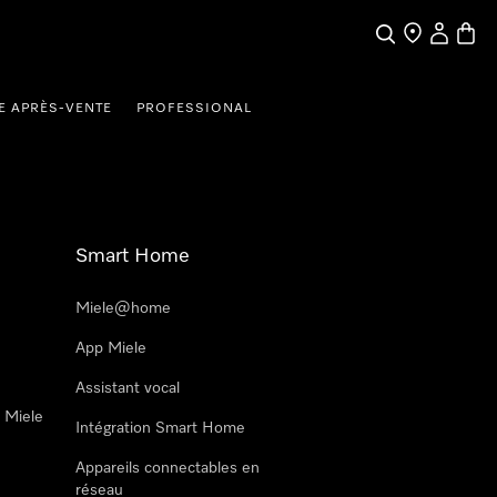
Search
Find a store
My Accou
Baske
E APRÈS-VENTE
PROFESSIONAL
Smart Home
Miele@home
App Miele
Assistant vocal
n Miele
Intégration Smart Home
Appareils connectables en
réseau