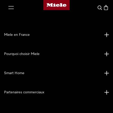
Page d'accueil Miele
er au contenu
Search
Baske
Miele en France
Pourquoi choisir Miele
Smart Home
Partenaires commerciaux