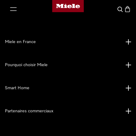
Page d'accueil Miele
er au contenu
Search
Baske
Miele en France
Pourquoi choisir Miele
Smart Home
Partenaires commerciaux