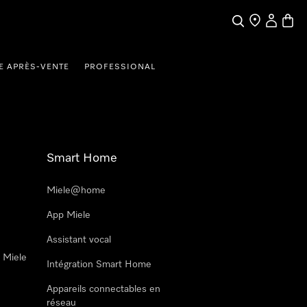
Search
Find a store
My Accou
Baske
E APRÈS-VENTE
PROFESSIONAL
Smart Home
Miele@home
App Miele
Assistant vocal
n Miele
Intégration Smart Home
Appareils connectables en
réseau