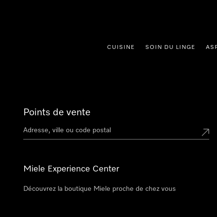
er au contenu
CUISINE
SOIN DU LINGE
AS
Points de vente
Miele Experience Center
Découvrez la boutique Miele proche de chez vous