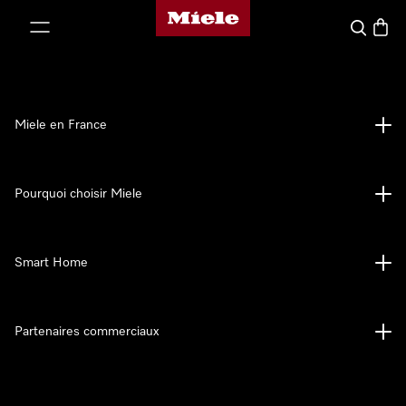
Page d'accueil Miele
er au contenu
Search
Baske
Miele en France
Pourquoi choisir Miele
Smart Home
Partenaires commerciaux