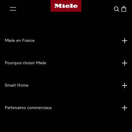
Page d'accueil Miele
er au contenu
Search
Baske
Miele en France
Pourquoi choisir Miele
Smart Home
Partenaires commerciaux